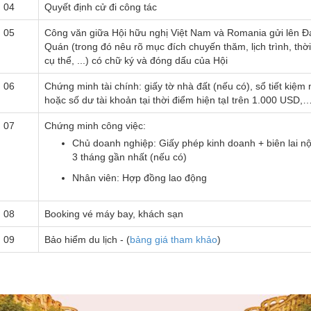
04
Quyết định cử đi công tác
05
Công văn giữa Hội hữu nghị Việt Nam và Romania gửi lên Đ
Quán (trong đó nêu rõ mục đích chuyến thăm, lịch trình, thời
cụ thể, ...) có chữ ký và đóng dấu của Hội
06
Chứng minh tài chính: giấy tờ nhà đất (nếu có), sổ tiết kiệm
hoặc số dư tài khoản tại thời điểm hiện tạI trên 1.000 USD,
07
Chứng minh công việc:
Chủ doanh nghiệp: Giấy phép kinh doanh + biên lai n
3 tháng gần nhất (nếu có)
Nhân viên: Hợp đồng lao động
08
Booking vé máy bay, khách sạn
09
Bảo hiểm du lịch - (
bảng giá tham khảo
)