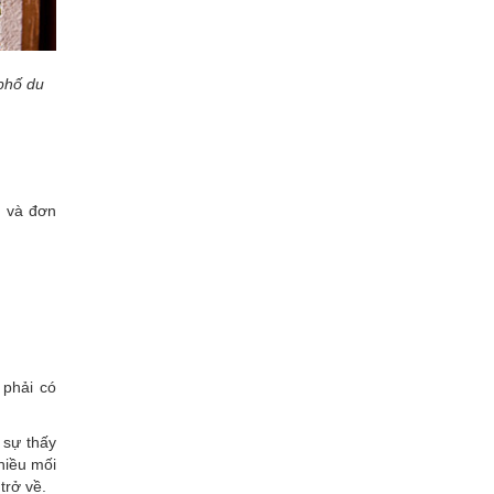
 phố du
h
và đơn
 phải có
 sự thấy
hiều mối
trở về.