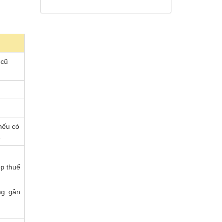
 cũ
 nếu có
…
ộp thuế
ng gần