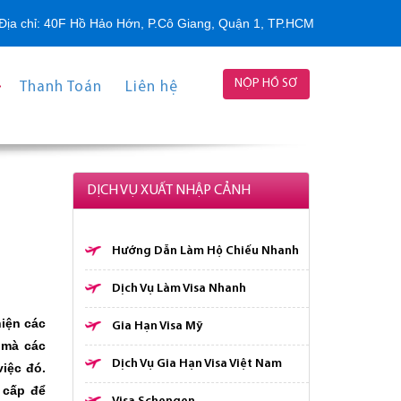
Địa chỉ: 40F Hồ Hảo Hớn, P.Cô Giang, Quận 1, TP.HCM
NỘP HỒ SƠ
Thanh Toán
Liên hệ
DỊCH VỤ XUẤT NHẬP CẢNH
Hướng Dẫn Làm Hộ Chiếu Nhanh
Dịch Vụ Làm Visa Nhanh
hiện các
Gia Hạn Visa Mỹ
 mà các
Dịch Vụ Gia Hạn Visa Việt Nam
iệc đó.
 cấp để