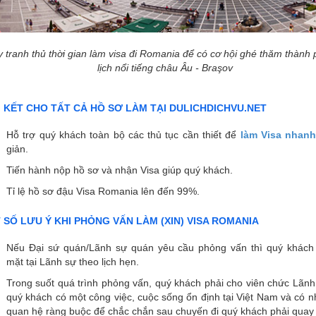
 tranh thủ thời gian làm visa đi Romania để có cơ hội ghé thăm thành
lịch nổi tiếng châu Âu - Braşov
 KẾT CHO TẤT CẢ HỒ SƠ LÀM TẠI DULICHDICHVU.NET
Hỗ trợ quý khách toàn bộ các thủ tục cần thiết để
làm Visa nhan
giản.
Tiến hành nộp hồ sơ và nhận Visa giúp quý khách.
Tỉ lệ hồ sơ đậu Visa Romania lên đến 99%.
 SỐ LƯU Ý KHI PHỎNG VẤN LÀM (XIN) VISA ROMANIA
Nếu Đại sứ quán/Lãnh sự quán yêu cầu phỏng vấn thì quý khách
mặt tại Lãnh sự theo lịch hẹn.
Trong suốt quá trình phỏng vấn, quý khách phải cho viên chức Lãnh
quý khách có một công việc, cuộc sống ổn định tại Việt Nam và có n
quan hệ ràng buộc để chắc chắn sau chuyến đi quý khách phải quay 