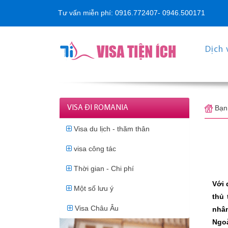
Tư vấn miễn phí: 0916.772407- 0946.500171
Dịch 
VISA ĐI ROMANIA
Bạn
Visa du lịch - thăm thân
visa công tác
Thời gian - Chi phí
Với 
Một số lưu ý
thủ 
Visa Châu Âu
nhân
Ngoà