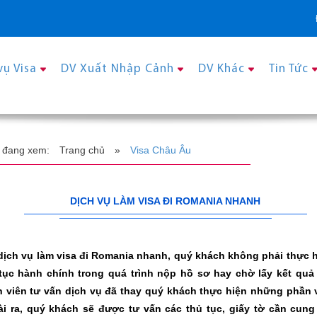
vụ Visa
DV Xuất Nhập Cảnh
DV Khác
Tin Tức
 đang xem:
Trang chủ
»
Visa Châu Âu
DỊCH VỤ LÀM VISA ĐI ROMANIA NHANH
dịch vụ làm visa đi Romania nhanh, quý khách không phải thực 
tục hành chính trong quá trình nộp hồ sơ hay chờ lấy kết quả
 viên tư vấn dịch vụ đã thay quý khách thực hiện những phần v
i ra, quý khách sẽ được tư vấn các thủ tục, giấy tờ cần cung