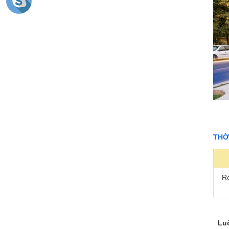
THỜ
R
Lu