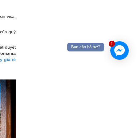
in visa,
 của quý
1
ét duyệt
Bạn cần hỗ trợ?
Romania
y giá rẻ