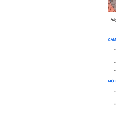
Hãy
CAM
MỘT