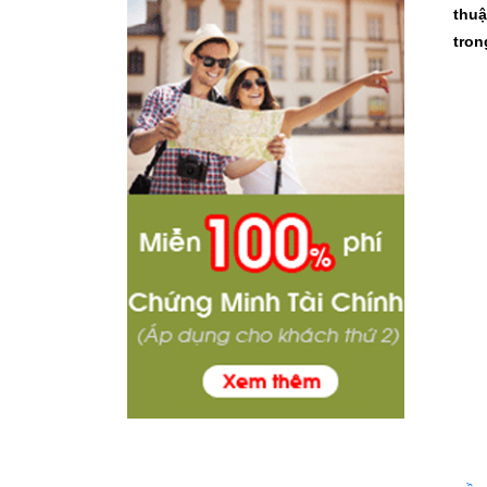
thuậ
tron