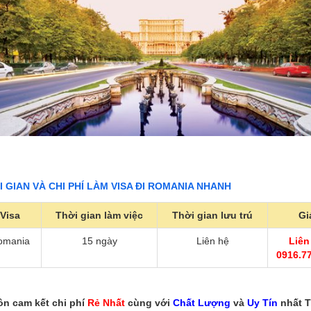
I GIAN VÀ CHI PHÍ LÀM VISA ĐI ROMANIA NHANH
Visa
Thời gian làm việc
Thời gian lưu trú
Gi
omania
15 ngày
Liên hệ
Liên
0916.7
ôn cam kết chi phí
Rẻ Nhất
cùng với
Chất Lượng
và
Uy Tín
nhất 