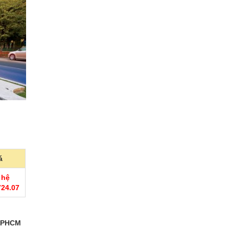
á
 hệ
724.07
TPHCM