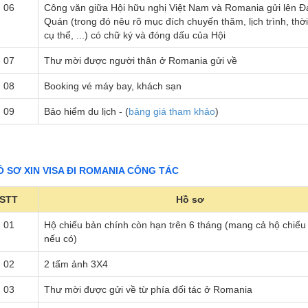
06
Công văn giữa Hội hữu nghị Việt Nam và Romania gửi lên Đ
Quán (trong đó nêu rõ mục đích chuyến thăm, lịch trình, thời
cụ thể, ...) có chữ ký và đóng dấu của Hội
07
Thư mời được người thân ở Romania gửi về
08
Booking vé máy bay, khách sạn
09
Bảo hiểm du lịch - (
bảng giá tham khảo
)
HỒ SƠ XIN VISA ĐI ROMANIA CÔNG TÁC
STT
Hồ sơ
01
Hộ chiếu bản chính còn hạn trên 6 tháng (mang cả hộ chiếu
nếu có)
02
2 tấm ảnh 3X4
03
Thư mời được gửi về từ phía đối tác ở Romania