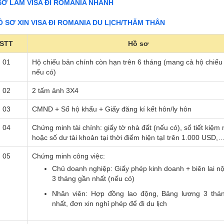
SƠ LÀM VISA ĐI ROMANIA NHANH
HỒ SƠ XIN VISA ĐI ROMANIA DU LỊCH/THĂM THÂN
STT
Hồ sơ
01
Hộ chiếu bản chính còn hạn trên 6 tháng (mang cả hộ chiếu
nếu có)
02
2 tấm ảnh 3X4
03
CMND + Sổ hộ khẩu + Giấy đăng kí kết hôn/ly hôn
04
Chứng minh tài chính: giấy tờ nhà đất (nếu có), sổ tiết kiệm
hoặc số dư tài khoản tại thời điểm hiện tạI trên 1.000 USD,
05
Chứng minh công việc:
Chủ doanh nghiệp: Giấy phép kinh doanh + biên lai n
3 tháng gần nhất (nếu có)
Nhân viên: Hợp đồng lao động, Bảng lương 3 thá
nhất, đơn xin nghỉ phép để đi du lịch