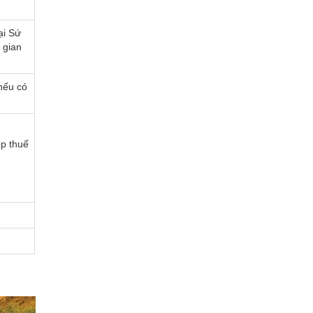
ại Sứ
 gian
 nếu có
…
ộp thuế